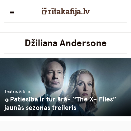
Džiliana Andersone
Teātris & kino
Patiesība ir tur ārā- “The X- Files”
jaunās sezonas treileris