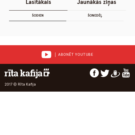
Lasītākais
Jaunākās ziņas
ŠODIEN
ŠONEDĒĻ
ABONĒT YOUTUBE
2017 © Rīta Kafija