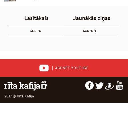
Lasītākais
Jaunākās ziņas
ŠODIEN
ŠONEDĒĻ
ABONĒT YOUTUBE
2017 © Rīta Kafija