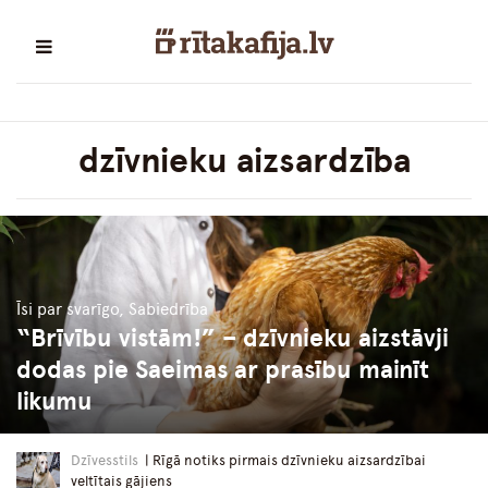
dzīvnieku aizsardzība
Īsi par svarīgo, Sabiedrība
“Brīvību vistām!” – dzīvnieku aizstāvji
dodas pie Saeimas ar prasību mainīt
likumu
Dzīvesstils
| Rīgā notiks pirmais dzīvnieku aizsardzībai
veltītais gājiens