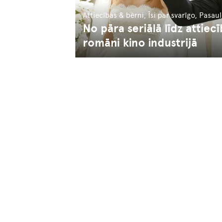
Attiecības & bērni, Īsi par svarīgo, Pasau
No pāra seriālā līdz attiec
romāni kino industrijā