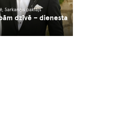
lē, Sarkanais paklājs
ībām dzīvē – dienesta