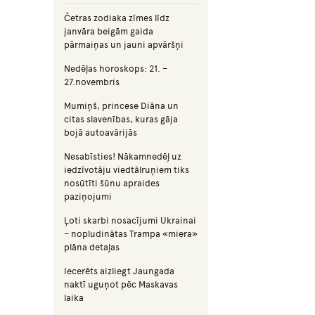
Četras zodiaka zīmes līdz
janvāra beigām gaida
pārmaiņas un jauni apvāršņi
Nedēļas horoskops: 21. –
27.novembris
Mumiņš, princese Diāna un
citas slavenības, kuras gāja
bojā autoavārijās
Nesabīsties! Nākamnedēļ uz
iedzīvotāju viedtālruņiem tiks
nosūtīti šūnu apraides
paziņojumi
Ļoti skarbi nosacījumi Ukrainai
– nopludinātas Trampa «miera»
plāna detaļas
Iecerēts aizliegt Jaungada
naktī uguņot pēc Maskavas
laika