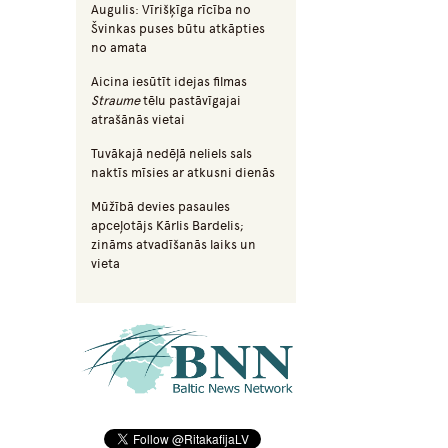
Augulis: Vīrišķīga rīcība no
Švinkas puses būtu atkāpties
no amata
Aicina iesūtīt idejas filmas
Straume
tēlu pastāvīgajai
atrašānās vietai
Tuvākajā nedēļā neliels sals
naktīs mīsies ar atkusni dienās
Mūžībā devies pasaules
apceļotājs Kārlis Bardelis;
zināms atvadīšanās laiks un
vieta