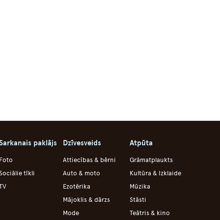
Sarkanais paklājs
Dzīvesveids
Atpūta
Foto
Attiecības & bērni
Grāmatplaukts
Sociālie tīkli
Auto & moto
Kultūra & Izklaide
TV
Ezotērika
Mūzika
Mājoklis & dārzs
Stāsti
Mode
Teātris & kino