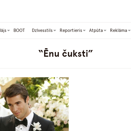
lājs
BOOT
Dzīvesstils
Reportieris
Atpūta
Reklāma
“Ēnu čuksti”