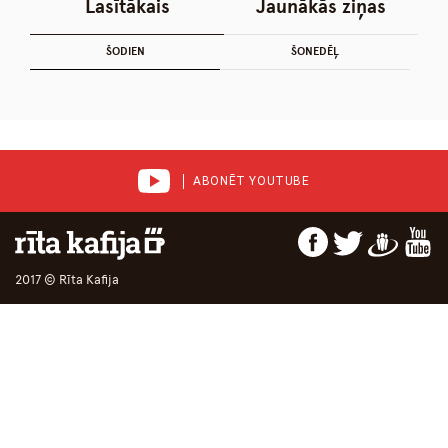
Lasītākais
Jaunākās ziņas
ŠODIEN
ŠONEDĒĻ
ABONĒT YOUTUBE
2017 © Rīta Kafija