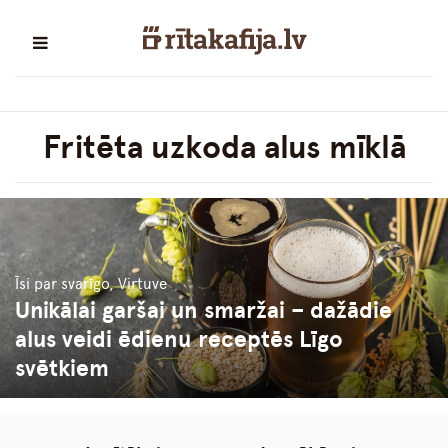
Fritēta uzkoda alus mīklā
Īsi par svarīgo, Virtuve
Unikālai garšai un smaržai – dažādie
alus veidi ēdienu receptēs Līgo
svētkiem