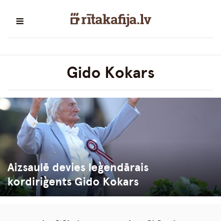
Gido Kokars
Aizsaulē devies leģendārais
kordiriģents Gido Kokars