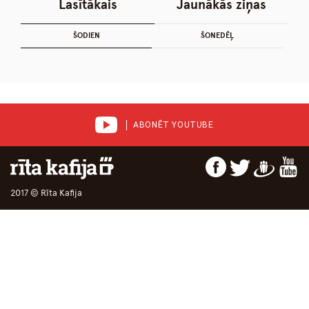
Lasītākais
Jaunākās ziņas
ŠODIEN
ŠONEDĒĻ
ABONĒT YOUTUBE
2017 © Rīta Kafija