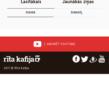
Lasītākais
Jaunākās ziņas
ŠODIEN
ŠONEDĒĻ
ABONĒT YOUTUBE
2017 © Rīta Kafija