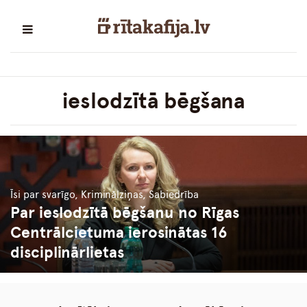
ieslodzītā bēgšana
Īsi par svarīgo, Kriminālziņas, Sabiedrība
Par ieslodzītā bēgšanu no Rīgas
Centrālcietuma ierosinātas 16
disciplinārlietas