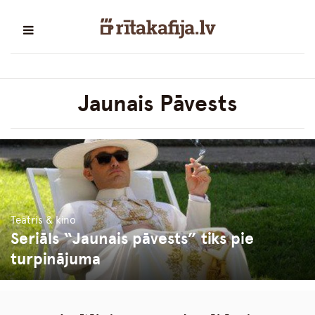
Jaunais Pāvests
Teātris & kino
Seriāls “Jaunais pāvests” tiks pie
turpinājuma