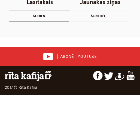
Lasītākais
Jaunākās ziņas
ŠODIEN
ŠONEDĒĻ
ABONĒT YOUTUBE
2017 © Rīta Kafija