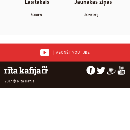
Lasītākais
Jaunākās ziņas
ŠODIEN
ŠONEDĒĻ
ABONĒT YOUTUBE
2017 © Rīta Kafija