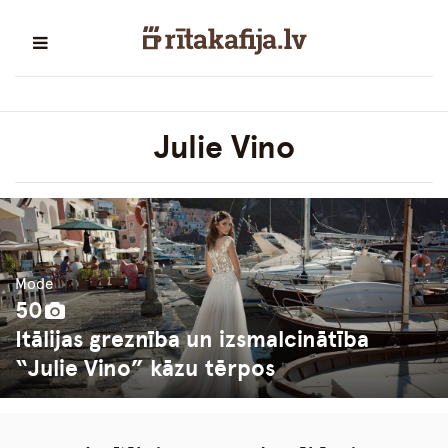
Julie Vino
Mode
50
Itālijas greznība un izsmalcinātība
“Julie Vino” kāzu tērpos