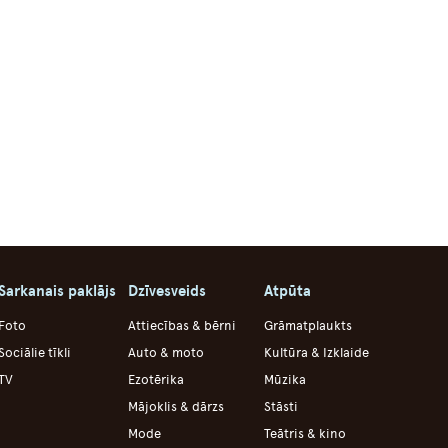
Sarkanais paklājs
Dzīvesveids
Atpūta
Foto
Attiecības & bērni
Grāmatplaukts
Sociālie tīkli
Auto & moto
Kultūra & Izklaide
TV
Ezotērika
Mūzika
Mājoklis & dārzs
Stāsti
Mode
Teātris & kino