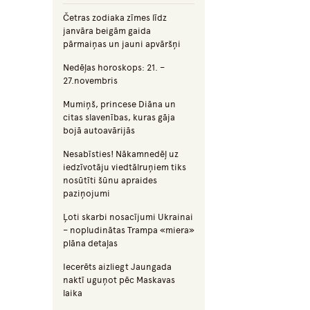
Četras zodiaka zīmes līdz
janvāra beigām gaida
pārmaiņas un jauni apvāršņi
Nedēļas horoskops: 21. –
27.novembris
Mumiņš, princese Diāna un
citas slavenības, kuras gāja
bojā autoavārijās
Nesabīsties! Nākamnedēļ uz
iedzīvotāju viedtālruņiem tiks
nosūtīti šūnu apraides
paziņojumi
Ļoti skarbi nosacījumi Ukrainai
– nopludinātas Trampa «miera»
plāna detaļas
Iecerēts aizliegt Jaungada
naktī uguņot pēc Maskavas
laika