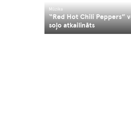
Mūzika
“Red Hot Chili Peppers” vo
soļo atkailināts