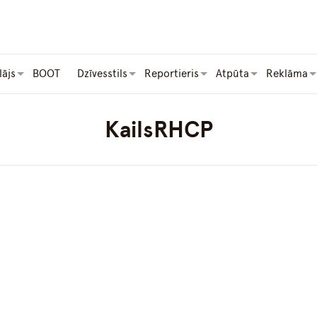
lājs
BOOT
Dzīvesstils
Reportieris
Atpūta
Reklāma
KailsRHCP