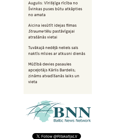
Augulis: Vīrišķīga rīcība no
Švinkas puses būtu atkāpties
no amata
Aicina iesūtīt idejas filmas
Straume
tēlu pastāvīgajai
atrašānās vietai
Tuvākajā nedēļā neliels sals
naktīs mīsies ar atkusni dienās
Mūžībā devies pasaules
apceļotājs Kārlis Bardelis;
zināms atvadīšanās laiks un
vieta