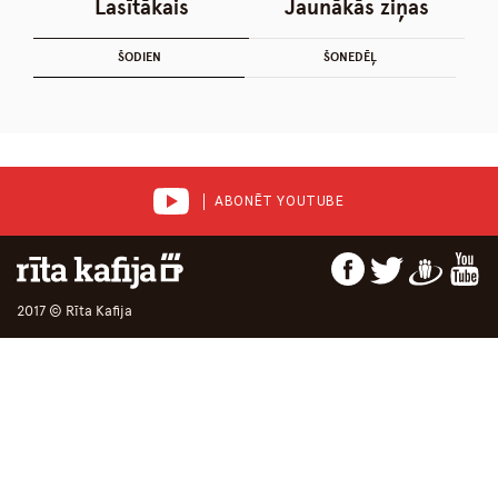
Lasītākais
Jaunākās ziņas
ŠODIEN
ŠONEDĒĻ
ABONĒT YOUTUBE
2017 © Rīta Kafija