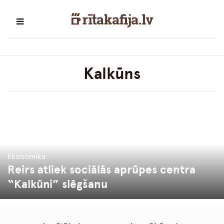
Kalkūns
Ekonomika
Reirs atliek sociālās aprūpes centra
“Kalkūni” slēgšanu