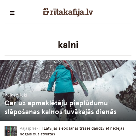
kalni
Vaļasprieki
Cer uz apmeklētāju pieplūdumu
slēpošanas kalnos tuvākajās dienās
Vaļasprieki
| Latvijas slēpošanas trases daudzviet nedēļas
nogalē būs atvērtas