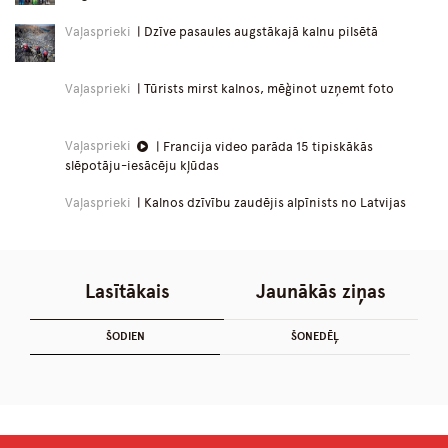
Vaļasprieki
| Dzīve pasaules augstākajā kalnu pilsētā
Vaļasprieki
| Tūrists mirst kalnos, mēģinot uzņemt foto
Vaļasprieki
| Francija video parāda 15 tipiskākās
slēpotāju-iesācēju kļūdas
Vaļasprieki
| Kalnos dzīvību zaudējis alpīnists no Latvijas
Lasītākais
Jaunākās ziņas
ŠODIEN
ŠONEDĒĻ