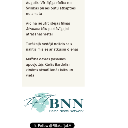
Augulis: Vīrišķīga rīcība no
Švinkas puses būtu atkāpties
no amata
Aicina iesūtīt idejas filmas
Straume
tēlu pastāvīgajai
atrašānās vietai
Tuvākajā nedēļā neliels sals
naktīs mīsies ar atkusni dienās
Mūžībā devies pasaules
apceļotājs Kārlis Bardelis;
zināms atvadīšanās laiks un
vieta