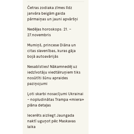
Četras zodiaka zīmes līdz
janvāra beigām gaida
pārmaiņas un jauni apvāršņi
Nedēļas horoskops: 21. –
27.novembris
Mumiņš, princese Diāna un
citas slavenības, kuras gāja
bojā autoavārijās
Nesabīsties! Nākamnedēļ uz
iedzīvotāju viedtālruņiem tiks
nosūtīti šūnu apraides
paziņojumi
Ļoti skarbi nosacījumi Ukrainai
– nopludinātas Trampa «miera»
plāna detaļas
Iecerēts aizliegt Jaungada
naktī uguņot pēc Maskavas
laika