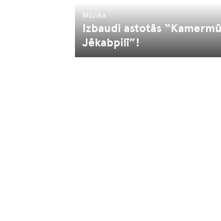
Mūzika
Izbaudi astotās “Kamermū
Jēkabpilī”!