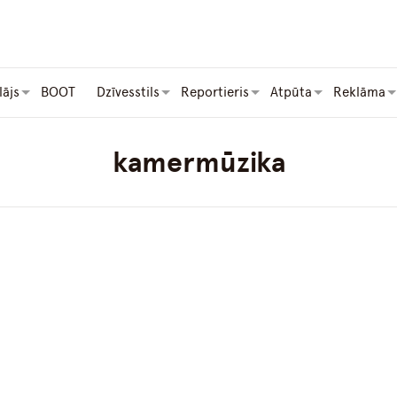
lājs
BOOT
Dzīvesstils
Reportieris
Atpūta
Reklāma
kamermūzika