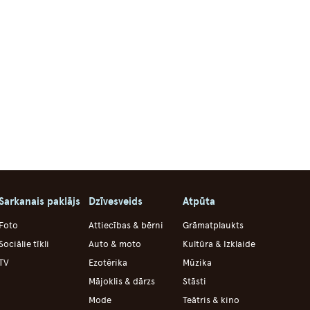
Sarkanais paklājs
Dzīvesveids
Atpūta
Foto
Attiecības & bērni
Grāmatplaukts
Sociālie tīkli
Auto & moto
Kultūra & Izklaide
TV
Ezotērika
Mūzika
Mājoklis & dārzs
Stāsti
Mode
Teātris & kino