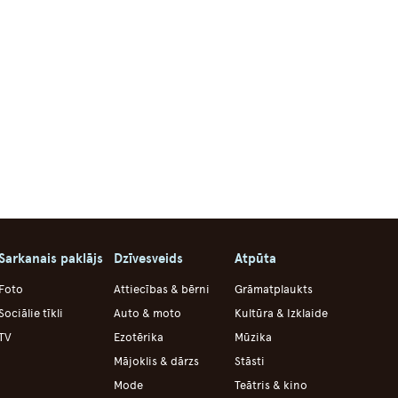
Sarkanais paklājs
Dzīvesveids
Atpūta
Foto
Attiecības & bērni
Grāmatplaukts
Sociālie tīkli
Auto & moto
Kultūra & Izklaide
TV
Ezotērika
Mūzika
Mājoklis & dārzs
Stāsti
Mode
Teātris & kino