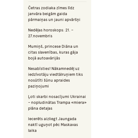
Četras zodiaka zīmes līdz
janvāra beigām gaida
pārmaiņas un jauni apvāršņi
Nedēļas horoskops: 21. –
27.novembris
Mumiņš, princese Diāna un
citas slavenības, kuras gāja
bojā autoavārijās
Nesabīsties! Nākamnedēļ uz
iedzīvotāju viedtālruņiem tiks
nosūtīti šūnu apraides
paziņojumi
Ļoti skarbi nosacījumi Ukrainai
– nopludinātas Trampa «miera»
plāna detaļas
Iecerēts aizliegt Jaungada
naktī uguņot pēc Maskavas
laika