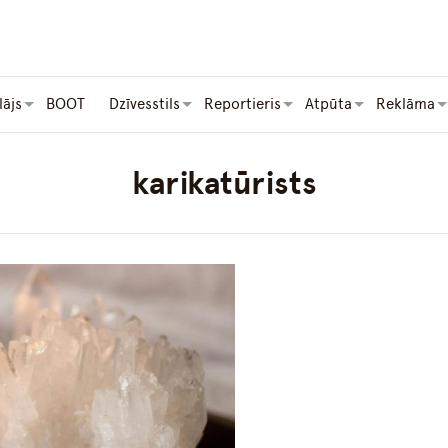
lājs
BOOT
Dzīvesstils
Reportieris
Atpūta
Reklāma
karikatūrists