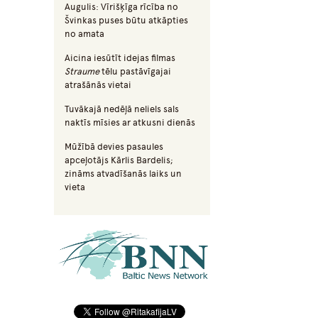
Augulis: Vīrišķīga rīcība no
Švinkas puses būtu atkāpties
no amata
Aicina iesūtīt idejas filmas
Straume
tēlu pastāvīgajai
atrašānās vietai
Tuvākajā nedēļā neliels sals
naktīs mīsies ar atkusni dienās
Mūžībā devies pasaules
apceļotājs Kārlis Bardelis;
zināms atvadīšanās laiks un
vieta