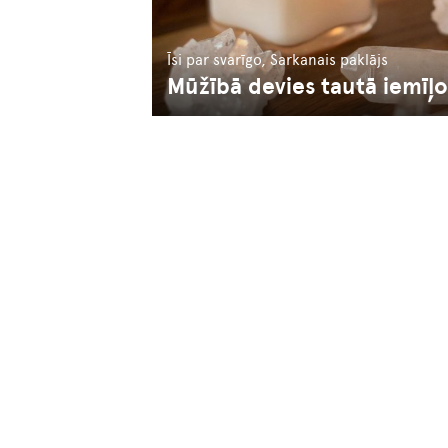
Īsi par svarīgo, Sarkanais paklājs
Mūžībā devies tautā iemīļot