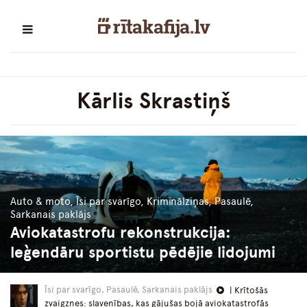
Kārlis Skrastiņš
Auto & moto, Īsi par svarīgo, Kriminālziņas, Pasaulē,
Sarkanais paklājs
Aviokatastrofu rekonstrukcija:
leģendāru sportistu pēdējie lidojumi
Īsi par svarīgo, Pasaulē, Sarkanais paklājs
| Krītošās
zvaigznes: slavenības, kas gājušas bojā aviokatastrofās