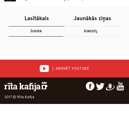
Lasītākais
Jaunākās ziņas
ŠODIEN
ŠONEDĒĻ
ABONĒT YOUTUBE
2017 © Rīta Kafija