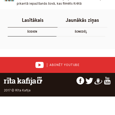
pikantā iepazīšanās šovā, kas filmēts Krētā
Lasītākais
Jaunākās ziņas
ŠODIEN
ŠONEDĒĻ
ABONĒT YOUTUBE
2017 © Rīta Kafija