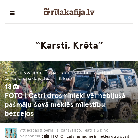
“Karsti. Krēta”
Attiecības & bērni, Īsi par svarīgo, Kultūra & Izklaide,
Sarkanais paklājs, Teātris & kino
18
FOTO | Četri drosminieki vēl nebijušā
pašmāju šovā meklēs mīlestību
bezceļos
Attiecības & bērni, Īsi par svarīgo, Teātris & kino,
Vaļasprieki
6
| FOTO | Latvijas jaunieši meklēs otru pusīti