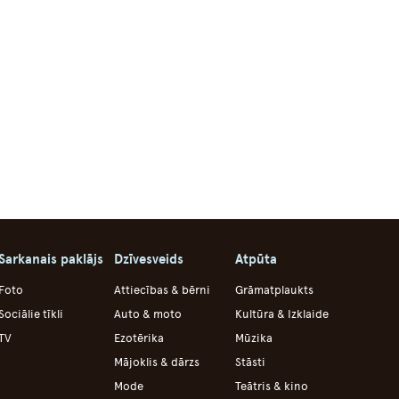
Sarkanais paklājs
Dzīvesveids
Atpūta
Foto
Attiecības & bērni
Grāmatplaukts
Sociālie tīkli
Auto & moto
Kultūra & Izklaide
TV
Ezotērika
Mūzika
Mājoklis & dārzs
Stāsti
Mode
Teātris & kino