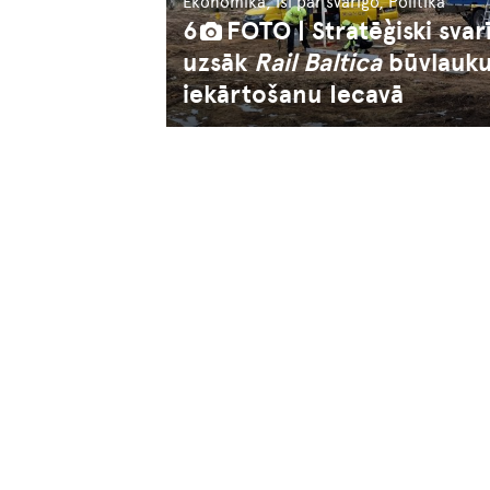
Ekonomika, Īsi par svarīgo, Politika
6
FOTO | Stratēģiski svarī
uzsāk
Rail Baltica
būvlauk
iekārtošanu Iecavā