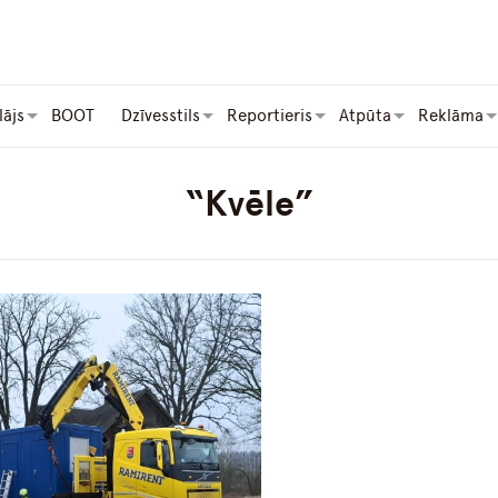
lājs
BOOT
Dzīvesstils
Reportieris
Atpūta
Reklāma
“Kvēle”