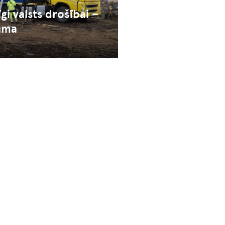
gi valsts drošībai –
uma