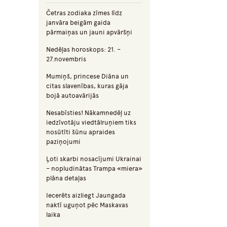
Četras zodiaka zīmes līdz
janvāra beigām gaida
pārmaiņas un jauni apvāršņi
Nedēļas horoskops: 21. –
27.novembris
Mumiņš, princese Diāna un
citas slavenības, kuras gāja
bojā autoavārijās
Nesabīsties! Nākamnedēļ uz
iedzīvotāju viedtālruņiem tiks
nosūtīti šūnu apraides
paziņojumi
Ļoti skarbi nosacījumi Ukrainai
– nopludinātas Trampa «miera»
plāna detaļas
Iecerēts aizliegt Jaungada
naktī uguņot pēc Maskavas
laika