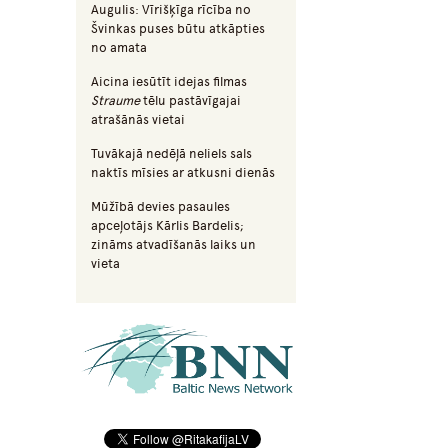
Augulis: Vīrišķīga rīcība no
Švinkas puses būtu atkāpties
no amata
Aicina iesūtīt idejas filmas
Straume
tēlu pastāvīgajai
atrašānās vietai
Tuvākajā nedēļā neliels sals
naktīs mīsies ar atkusni dienās
Mūžībā devies pasaules
apceļotājs Kārlis Bardelis;
zināms atvadīšanās laiks un
vieta