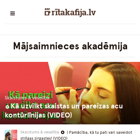
Mājsaimnieces akadēmija
Skaistums & veselība
Kā uzvilkt skaistas un pareizas acu
kontūrlīnijas (VIDEO)
Skaistums & veselība
| Pamācība, kā tu pati vari saveidot
stilīgas zirgastes! (VIDEO)