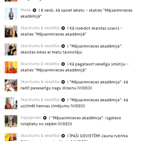
Mode
| 8 veidi, kā sasiet lakatu – skaties “Mājsaimnieces
akadēmijā”
Skaistums & veselība
| Kā izveidot skaistas uzacis –
skaties “Mājsaimnieces akadēmijā”
Skaistums & veselība
| “Mājsaimnieces akadēmija”:
skaistas lokas ar matu taisnotāju
Skaistums & veselība
| Kā pagatavot veselīgu smūtiju –
skaties “Mājsaimnieces akadēmijā”
Skaistums & veselība
| “Mājsaimnieces akadēmija”: kā
radīt pavasarīgu nagu dizainu (VIDEO)
Skaistums & veselība
| “Mājsaimnieces akadēmija”: kā
uzzīmēt hennas zīmējumu (VIDEO)
Vaļasprieki
| “Mājsaimnieces akadēmija”: izgatavo
rotaļlietu no zeķēm (VIDEO)
Skaistums & veselība
| ĪPAŠI SIEVIETĒM! Jauna rubrika