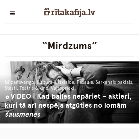
“Mirdzums”
Īsi par svarīgo, Kultūra & Izklaide, Pasaulē, Sarkanais paklājs,
Stāsti, Teātris & kino, Vaļasprieki
VIDEO | Kad bailes nepāriet – aktieri,
kuri tā arī nespēja atgūties no lomām
šausmenēs