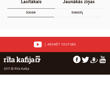
Lasītākais
Jaunākās ziņas
ŠODIEN
ŠONEDĒĻ
ABONĒT YOUTUBE
2017 © Rīta Kafija