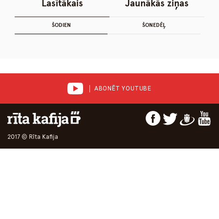
Lasītākais
Jaunākās ziņas
ŠODIEN
ŠONEDĒĻ
ABONĒT YOUTUBE
2017 © Rīta Kafija