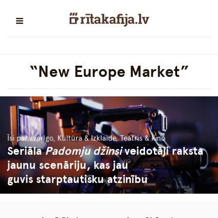
“New Europe Market”
Īsi par svarīgo, Kultūra & Izklaide, Teātris & kino
Seriāla
Padomju džinsi
veidotāji raksta
jaunu scenāriju, kas jau
guvis starptautisku atzinību