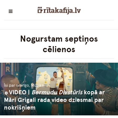
Nogurstam septiņos
cēlienos
Īsi par svarīgo, Mūzika
VIDEO |
Bermudu Divstūris
kopā ar
Māri Grigali rada video dziesmai par
nokrišņiem