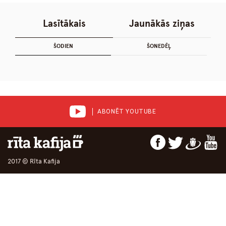
Lasītākais
Jaunākās ziņas
ŠODIEN
ŠONEDĒĻ
ABONĒT YOUTUBE
2017 © Rīta Kafija