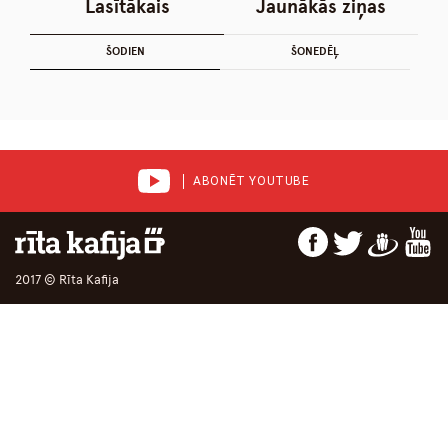
Lasītākais
Jaunākās ziņas
ŠODIEN
ŠONEDĒĻ
ABONĒT YOUTUBE
2017 © Rīta Kafija