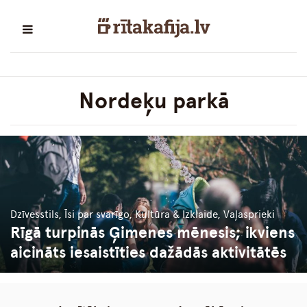
Nordeķu parkā
Dzīvesstils, Īsi par svarīgo, Kultūra & Izklaide, Vaļasprieki
Rīgā turpinās Ģimenes mēnesis; ikviens
aicināts iesaistīties dažādās aktivitātēs