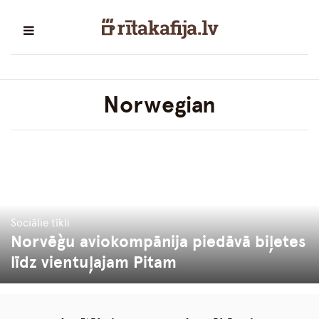
Norwegian
Sociālie tīkli
Norvēģu aviokompānija piedāvā biļetes
līdz vientuļajam Pitam