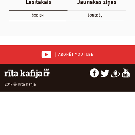
Lasītākais
Jaunākās ziņas
ŠODIEN
ŠONEDĒĻ
ABONĒT YOUTUBE
2017 © Rīta Kafija