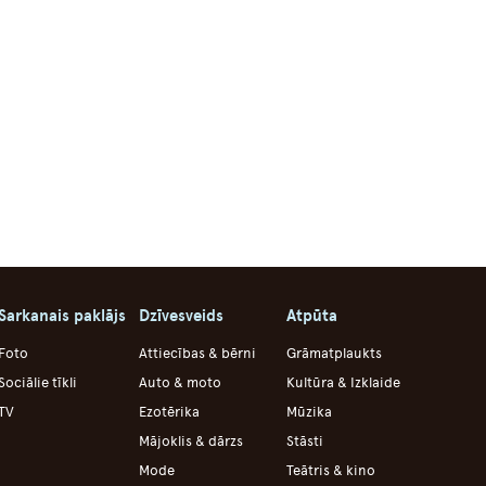
Sarkanais paklājs
Dzīvesveids
Atpūta
Foto
Attiecības & bērni
Grāmatplaukts
Sociālie tīkli
Auto & moto
Kultūra & Izklaide
TV
Ezotērika
Mūzika
Mājoklis & dārzs
Stāsti
Mode
Teātris & kino