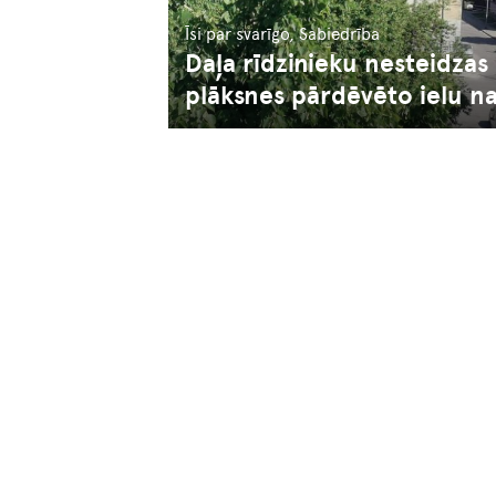
Īsi par svarīgo, Sabiedrība
Daļa rīdzinieku nesteidzas
plāksnes pārdēvēto ielu n