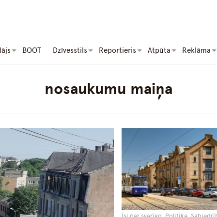
lājs
BOOT
Dzīvesstils
Reportieris
Atpūta
Reklāma
nosaukumu maiņa
Īsi par svarīgo, Politika, Sabiedr