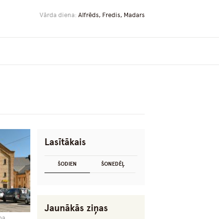
Vārda diena:
Alfrēds, Fredis, Madars
Lasītākais
ŠODIEN
ŠONEDĒĻ
Jaunākās ziņas
ība