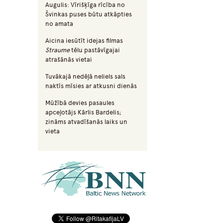
Augulis: Vīrišķīga rīcība no
Švinkas puses būtu atkāpties
no amata
Aicina iesūtīt idejas filmas
Straume
tēlu pastāvīgajai
atrašānās vietai
Tuvākajā nedēļā neliels sals
naktīs mīsies ar atkusni dienās
Mūžībā devies pasaules
apceļotājs Kārlis Bardelis;
zināms atvadīšanās laiks un
vieta