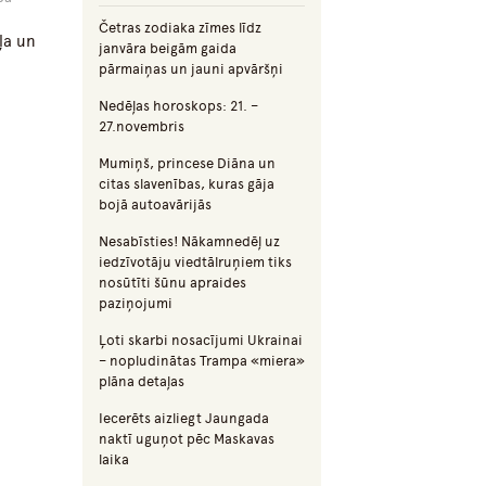
Četras zodiaka zīmes līdz
ļa un
janvāra beigām gaida
pārmaiņas un jauni apvāršņi
Nedēļas horoskops: 21. –
27.novembris
Mumiņš, princese Diāna un
citas slavenības, kuras gāja
bojā autoavārijās
Nesabīsties! Nākamnedēļ uz
iedzīvotāju viedtālruņiem tiks
nosūtīti šūnu apraides
paziņojumi
Ļoti skarbi nosacījumi Ukrainai
– nopludinātas Trampa «miera»
plāna detaļas
Iecerēts aizliegt Jaungada
naktī uguņot pēc Maskavas
laika