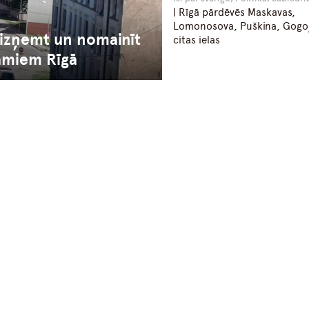
| Rīgā pārdēvēs Maskavas,
Lomonosova, Puškina, Gogo
 izņemt un nomainīt
citas ielas
amiem Rīgā