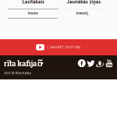
Lasītākais
Jaunākās ziņas
ŠODIEN
ŠONEDĒĻ
ABONĒT YOUTUBE
2017 © Rīta Kafija