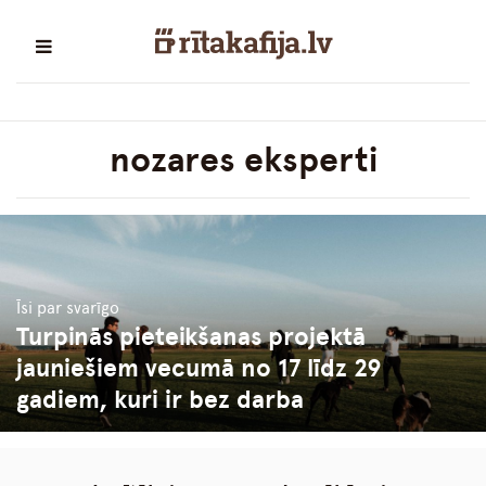
nozares eksperti
Īsi par svarīgo
Turpinās pieteikšanas projektā
jauniešiem vecumā no 17 līdz 29
gadiem, kuri ir bez darba