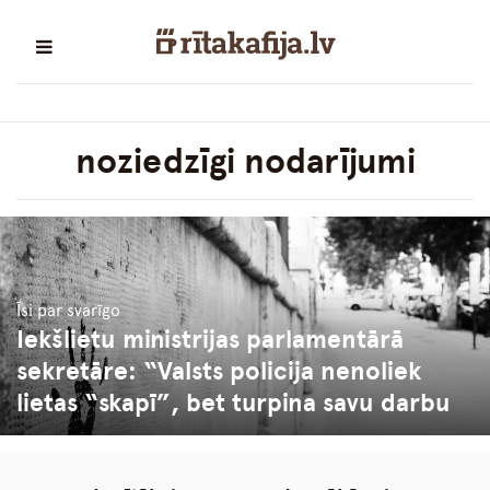
noziedzīgi nodarījumi
Īsi par svarīgo
Iekšlietu ministrijas parlamentārā
sekretāre: “Valsts policija nenoliek
lietas “skapī”, bet turpina savu darbu