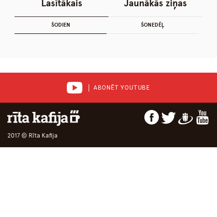
Lasītākais
Jaunākās ziņas
ŠODIEN
ŠONEDĒĻ
ABONĒT YOUTUBE
2017 © Rīta Kafija