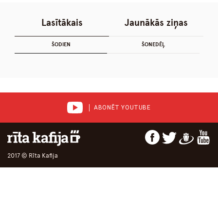
Lasītākais
Jaunākās ziņas
ŠODIEN
ŠONEDĒĻ
ABONĒT YOUTUBE
2017 © Rīta Kafija