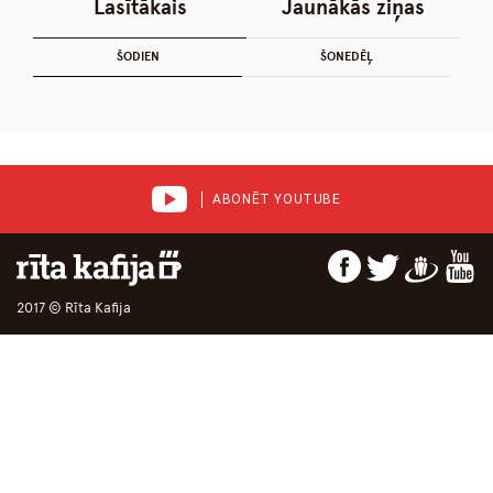
Lasītākais
Jaunākās ziņas
ŠODIEN
ŠONEDĒĻ
ABONĒT YOUTUBE
2017 © Rīta Kafija