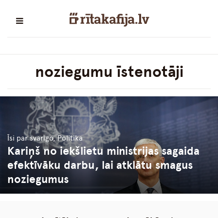
noziegumu īstenotāji
Īsi par svarīgo, Politika
Kariņš no iekšlietu ministrijas sagaida
efektīvāku darbu, lai atklātu smagus
noziegumus