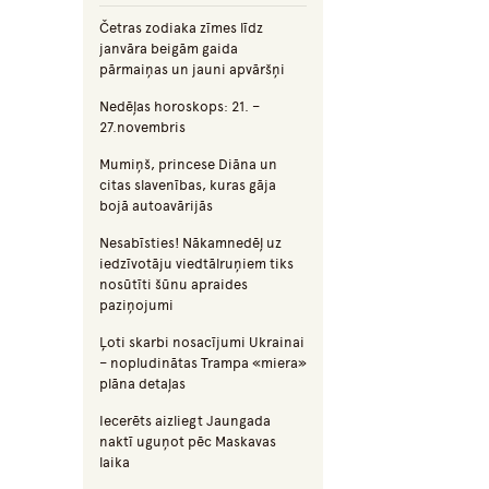
Četras zodiaka zīmes līdz
janvāra beigām gaida
pārmaiņas un jauni apvāršņi
Nedēļas horoskops: 21. –
27.novembris
Mumiņš, princese Diāna un
citas slavenības, kuras gāja
bojā autoavārijās
Nesabīsties! Nākamnedēļ uz
iedzīvotāju viedtālruņiem tiks
nosūtīti šūnu apraides
paziņojumi
Ļoti skarbi nosacījumi Ukrainai
– nopludinātas Trampa «miera»
plāna detaļas
Iecerēts aizliegt Jaungada
naktī uguņot pēc Maskavas
laika