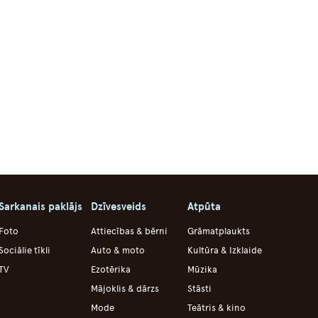
Sarkanais paklājs
Dzīvesveids
Atpūta
Foto
Attiecības & bērni
Grāmatplaukts
Sociālie tīkli
Auto & moto
Kultūra & Izklaide
TV
Ezotērika
Mūzika
Mājoklis & dārzs
Stāsti
Mode
Teātris & kino