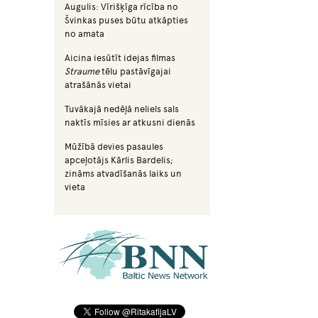
Augulis: Vīrišķīga rīcība no
Švinkas puses būtu atkāpties
no amata
Aicina iesūtīt idejas filmas
Straume
tēlu pastāvīgajai
atrašānās vietai
Tuvākajā nedēļā neliels sals
naktīs mīsies ar atkusni dienās
Mūžībā devies pasaules
apceļotājs Kārlis Bardelis;
zināms atvadīšanās laiks un
vieta