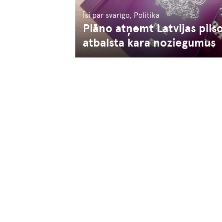
Īsi par svarīgo, Politika
Plāno atņemt Latvijas pil
atbalsta kara noziegumus