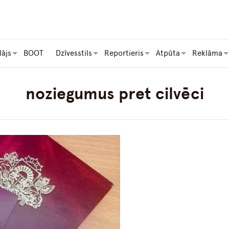
lājs
BOOT
Dzīvesstils
Reportieris
Atpūta
Reklāma
noziegumus pret cilvēci