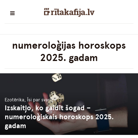
numeroloģijas horoskops
2025. gadam
Ezotērika, Īsi par svarīgo
Izskaitļo, ko gaidīt šogad –
numeroloģiskais horoskops 2025.
gadam