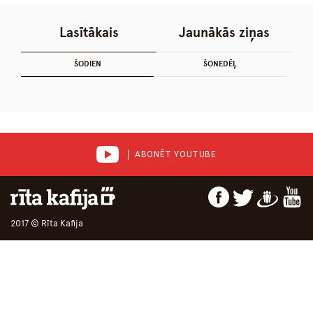
Lasītākais
Jaunākās ziņas
ŠODIEN
ŠONEDĒĻ
ABONĒT YOUTUBE
2017 © Rīta Kafija