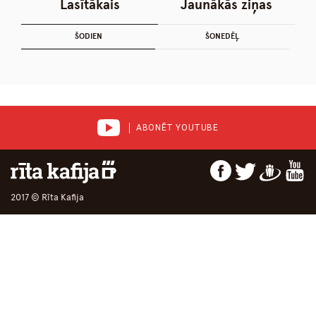
Lasītākais
Jaunākās ziņas
ŠODIEN
ŠONEDĒĻ
ABONĒT YOUTUBE
2017 © Rīta Kafija