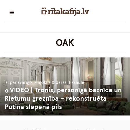
OAK
Īsi par svarīgo, Mājoklis & dārzs, Pasaulē
VIDEO | Tronis, personīgā baznīca un
Rietumu greznība – rekonstruēta
Putina slepenā pils