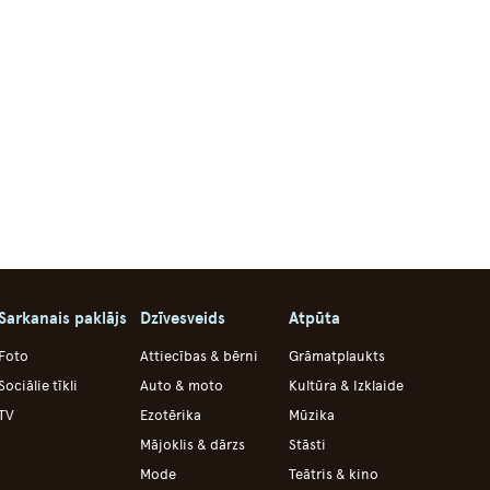
Sarkanais paklājs
Dzīvesveids
Atpūta
Foto
Attiecības & bērni
Grāmatplaukts
Sociālie tīkli
Auto & moto
Kultūra & Izklaide
TV
Ezotērika
Mūzika
Mājoklis & dārzs
Stāsti
Mode
Teātris & kino