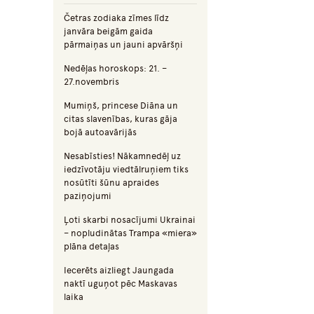
Četras zodiaka zīmes līdz
janvāra beigām gaida
pārmaiņas un jauni apvāršņi
Nedēļas horoskops: 21. –
27.novembris
Mumiņš, princese Diāna un
citas slavenības, kuras gāja
bojā autoavārijās
Nesabīsties! Nākamnedēļ uz
iedzīvotāju viedtālruņiem tiks
nosūtīti šūnu apraides
paziņojumi
Ļoti skarbi nosacījumi Ukrainai
– nopludinātas Trampa «miera»
plāna detaļas
Iecerēts aizliegt Jaungada
naktī uguņot pēc Maskavas
laika