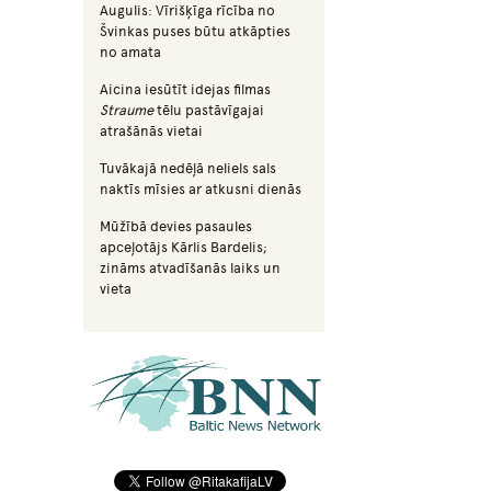
Augulis: Vīrišķīga rīcība no
Švinkas puses būtu atkāpties
no amata
Aicina iesūtīt idejas filmas
Straume
tēlu pastāvīgajai
atrašānās vietai
Tuvākajā nedēļā neliels sals
naktīs mīsies ar atkusni dienās
Mūžībā devies pasaules
apceļotājs Kārlis Bardelis;
zināms atvadīšanās laiks un
vieta