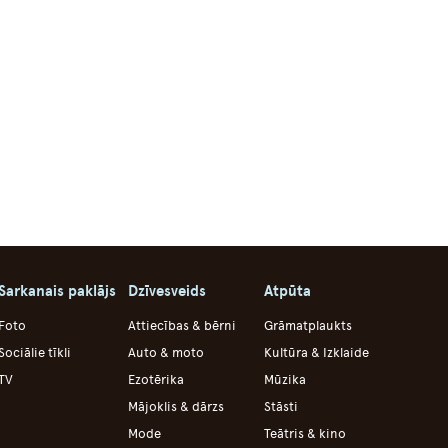
Sarkanais paklājs
Dzīvesveids
Atpūta
Foto
Attiecības & bērni
Grāmatplaukts
Sociālie tīkli
Auto & moto
Kultūra & Izklaide
TV
Ezotērika
Mūzika
Mājoklis & dārzs
Stāsti
Mode
Teātris & kino