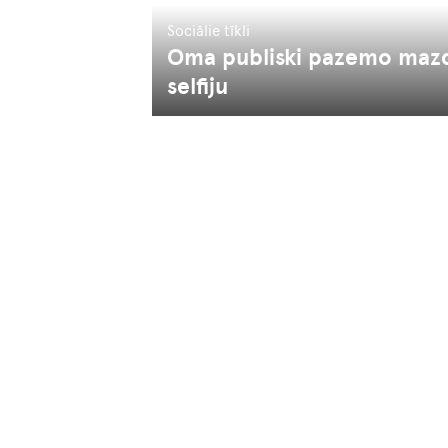
Sociālie tīkli
Oma publiski pazemo mazd
selfiju