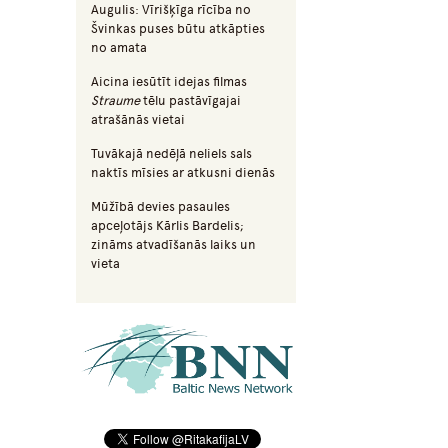
Augulis: Vīrišķīga rīcība no
Švinkas puses būtu atkāpties
no amata
Aicina iesūtīt idejas filmas
Straume
tēlu pastāvīgajai
atrašānās vietai
Tuvākajā nedēļā neliels sals
naktīs mīsies ar atkusni dienās
Mūžībā devies pasaules
apceļotājs Kārlis Bardelis;
zināms atvadīšanās laiks un
vieta