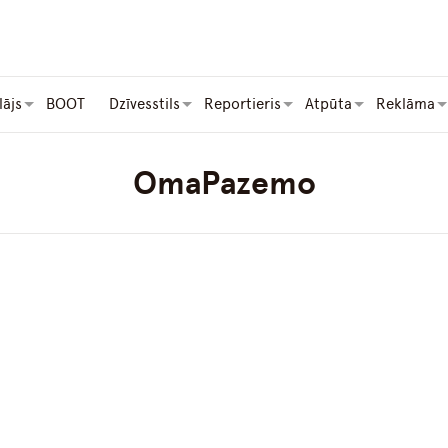
lājs
BOOT
Dzīvesstils
Reportieris
Atpūta
Reklāma
OmaPazemo