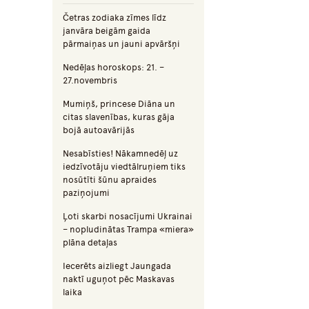
Četras zodiaka zīmes līdz
janvāra beigām gaida
pārmaiņas un jauni apvāršņi
Nedēļas horoskops: 21. –
27.novembris
Mumiņš, princese Diāna un
citas slavenības, kuras gāja
bojā autoavārijās
Nesabīsties! Nākamnedēļ uz
iedzīvotāju viedtālruņiem tiks
nosūtīti šūnu apraides
paziņojumi
Ļoti skarbi nosacījumi Ukrainai
– nopludinātas Trampa «miera»
plāna detaļas
Iecerēts aizliegt Jaungada
naktī uguņot pēc Maskavas
laika