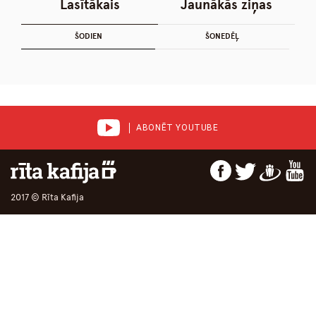
Lasītākais
Jaunākās ziņas
ŠODIEN
ŠONEDĒĻ
ABONĒT YOUTUBE
2017 © Rīta Kafija