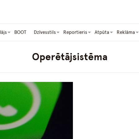
lājs
BOOT
Dzīvesstils
Reportieris
Atpūta
Reklāma
Operētājsistēma