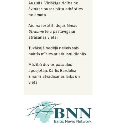
Augulis: Vīrišķīga rīcība no
Švinkas puses būtu atkāpties
no amata
Aicina iesūtīt idejas filmas
Straume
tēlu pastāvīgajai
atrašānās vietai
Tuvākajā nedēļā neliels sals
naktīs mīsies ar atkusni dienās
Mūžībā devies pasaules
apceļotājs Kārlis Bardelis;
zināms atvadīšanās laiks un
vieta