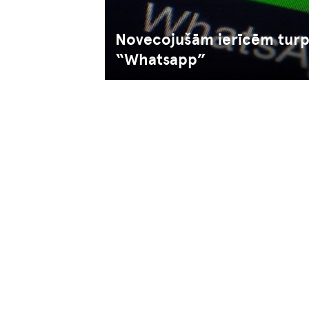
Novecojušām ierīcēm tur
“Whatsapp”