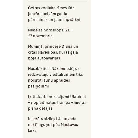
Četras zodiaka zīmes līdz
janvāra beigām gaida
pārmaiņas un jauni apvāršņi
Nedēļas horoskops: 21. –
27.novembris
Mumiņš, princese Diāna un
citas slavenības, kuras gāja
bojā autoavārijās
Nesabīsties! Nākamnedēļ uz
iedzīvotāju viedtālruņiem tiks
nosūtīti šūnu apraides
paziņojumi
Ļoti skarbi nosacījumi Ukrainai
– nopludinātas Trampa «miera»
plāna detaļas
Iecerēts aizliegt Jaungada
naktī uguņot pēc Maskavas
laika