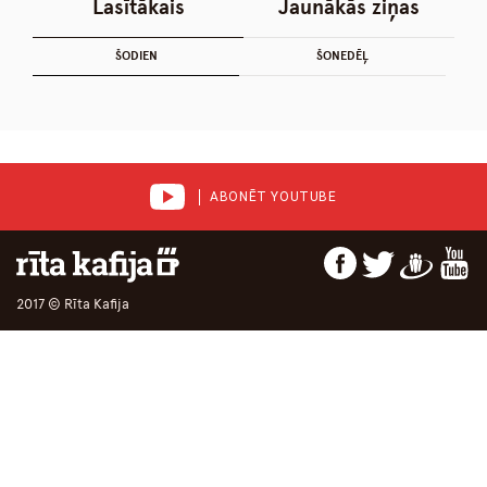
Lasītākais
Jaunākās ziņas
ŠODIEN
ŠONEDĒĻ
ABONĒT YOUTUBE
2017 © Rīta Kafija