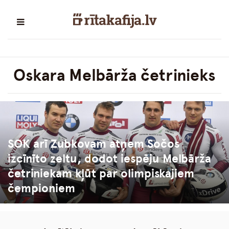
Oskara Melbārža četrinieks
SOK arī Zubkovam atņem Sočos
izcīnīto zeltu, dodot iespēju Melbārža
četriniekam kļūt par olimpiskajiem
čempioniem