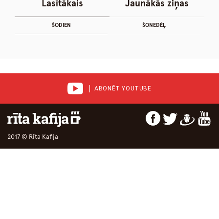
Lasītākais
Jaunākās ziņas
ŠODIEN
ŠONEDĒĻ
ABONĒT YOUTUBE
2017 © Rīta Kafija