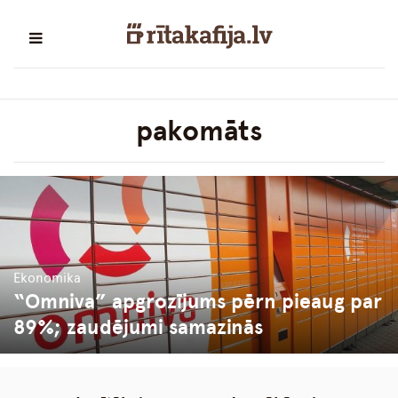
pakomāts
Ekonomika
“Omniva” apgrozījums pērn pieaug par
89%; zaudējumi samazinās