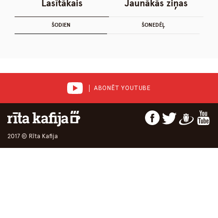
Lasītākais
Jaunākās ziņas
ŠODIEN
ŠONEDĒĻ
ABONĒT YOUTUBE
2017 © Rīta Kafija