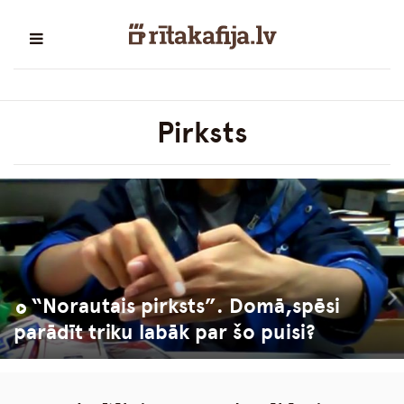
Pirksts
“Norautais pirksts”. Domā,spēsi
parādīt triku labāk par šo puisi?