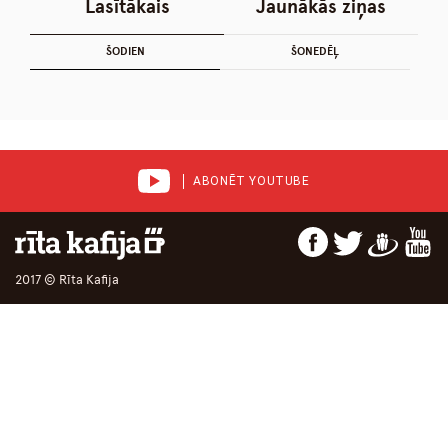
Lasītākais
Jaunākās ziņas
ŠODIEN
ŠONEDĒĻ
ABONĒT YOUTUBE
2017 © Rīta Kafija