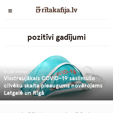
pozitīvi gadījumi
Īsi par svarīgo
Visstraujākais COVID-19 saslimušo
cilvēku skaita pieaugums novērojams
Latgalē un Rīgā