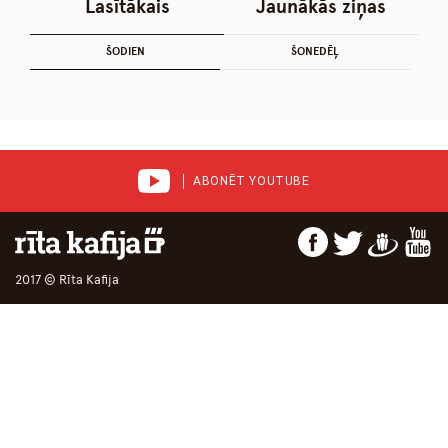
Lasītākais
Jaunākās ziņas
ŠODIEN
ŠONEDĒĻ
ABONĒT YOUTUBE
2017 © Rīta Kafija