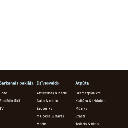
Sarkanais paklājs
Dzīvesveids
Atpūta
Foto
Attiecības & bērni
Grāmatplaukts
Sociālie tīkli
Auto & moto
Kultūra & Izklaide
TV
Ezotērika
Mūzika
Mājoklis & dārzs
Stāsti
Mode
Teātris & kino