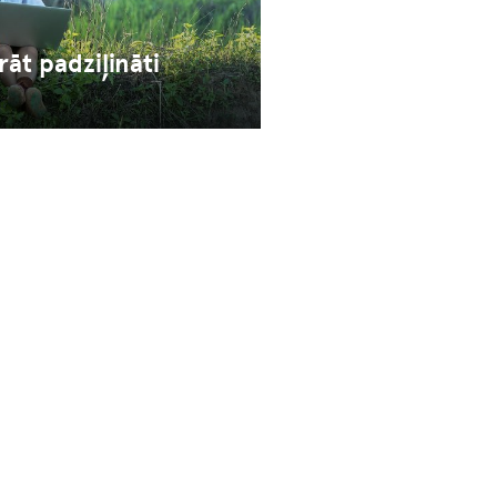
āt padziļināti