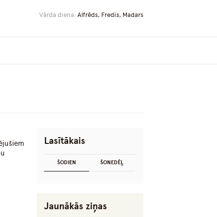
Vārda diena:
Alfrēds, Fredis, Madars
Lasītākais
zējušiem
bu
ŠODIEN
ŠONEDĒĻ
Jaunākās ziņas