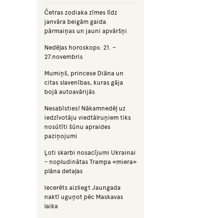
Četras zodiaka zīmes līdz
janvāra beigām gaida
pārmaiņas un jauni apvāršņi
Nedēļas horoskops: 21. –
27.novembris
Mumiņš, princese Diāna un
citas slavenības, kuras gāja
bojā autoavārijās
Nesabīsties! Nākamnedēļ uz
iedzīvotāju viedtālruņiem tiks
nosūtīti šūnu apraides
paziņojumi
Ļoti skarbi nosacījumi Ukrainai
– nopludinātas Trampa «miera»
plāna detaļas
Iecerēts aizliegt Jaungada
naktī uguņot pēc Maskavas
laika