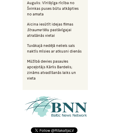
Augulis: Vīrišķīga rīcība no
Švinkas puses būtu atkāpties
no amata
Aicina iesūtīt idejas filmas
Straume
tēlu pastāvīgajai
atrašānās vietai
Tuvākajā nedēļā neliels sals
naktīs mīsies ar atkusni dienās
Mūžībā devies pasaules
apceļotājs Kārlis Bardelis;
zināms atvadīšanās laiks un
vieta