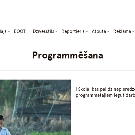
lājs
BOOT
Dzīvesstils
Reportieris
Atpūta
Reklāma
Programmēšana
| Skola, kas palīdz nepiered
programmētājiem iegūt dar