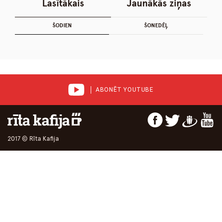
Lasītākais
Jaunākās ziņas
ŠODIEN
ŠONEDĒĻ
ABONĒT YOUTUBE
2017 © Rīta Kafija