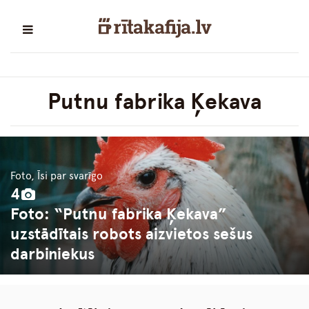
Putnu fabrika Ķekava
Foto, Īsi par svarīgo
4
Foto: “Putnu fabrika Ķekava”
uzstādītais robots aizvietos sešus
darbiniekus