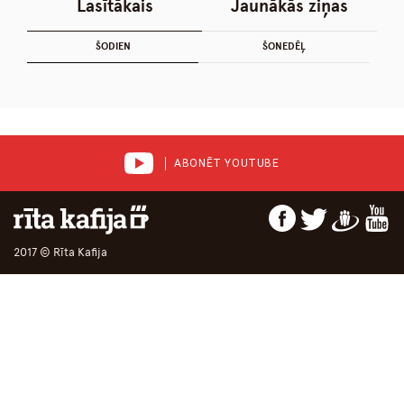
Lasītākais
Jaunākās ziņas
ŠODIEN
ŠONEDĒĻ
ABONĒT YOUTUBE
2017 © Rīta Kafija