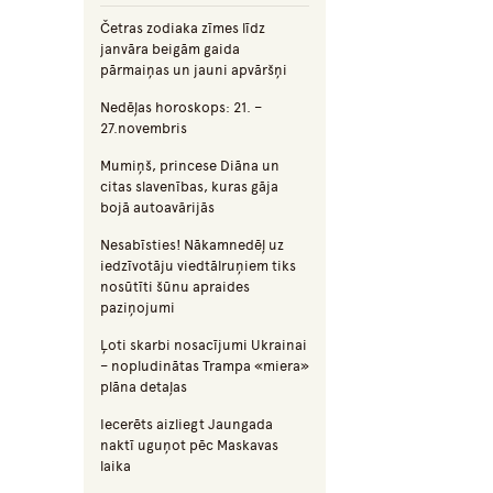
Četras zodiaka zīmes līdz
janvāra beigām gaida
pārmaiņas un jauni apvāršņi
Nedēļas horoskops: 21. –
27.novembris
Mumiņš, princese Diāna un
citas slavenības, kuras gāja
bojā autoavārijās
Nesabīsties! Nākamnedēļ uz
iedzīvotāju viedtālruņiem tiks
nosūtīti šūnu apraides
paziņojumi
Ļoti skarbi nosacījumi Ukrainai
– nopludinātas Trampa «miera»
plāna detaļas
Iecerēts aizliegt Jaungada
naktī uguņot pēc Maskavas
laika