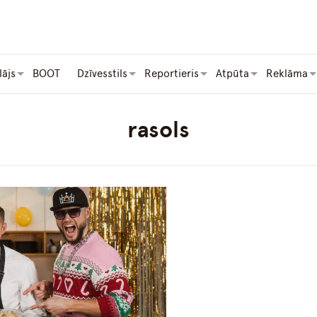
lājs
BOOT
Dzīvesstils
Reportieris
Atpūta
Reklāma
rasols