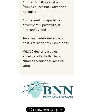
Augulis: Vīrišķīga rīcība no
Švinkas puses būtu atkāpties
no amata
Aicina iesūtīt idejas filmas
Straume
tēlu pastāvīgajai
atrašānās vietai
Tuvākajā nedēļā neliels sals
naktīs mīsies ar atkusni dienās
Mūžībā devies pasaules
apceļotājs Kārlis Bardelis;
zināms atvadīšanās laiks un
vieta