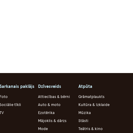
Sarkanais paklājs
Dzīvesveids
Atpūta
Foto
Attiecības & bērni
Grāmatplaukts
Sociālie tīkli
Auto & moto
Kultūra & Izklaide
TV
Ezotērika
Mūzika
Mājoklis & dārzs
Stāsti
Mode
Teātris & kino