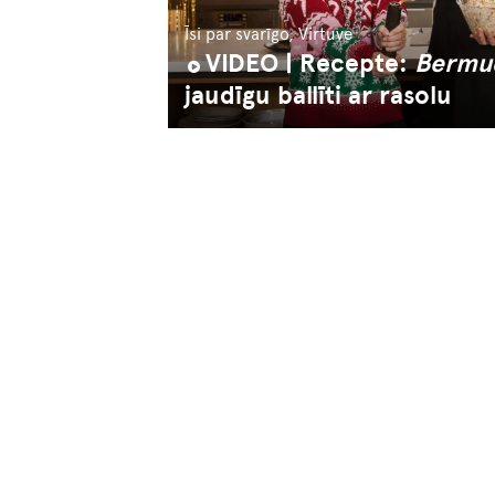
Īsi par svarīgo, Virtuve
VIDEO | Recepte:
Bermud
jaudīgu ballīti ar rasolu