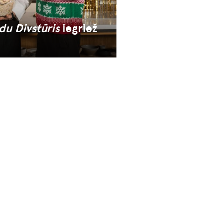
u Divstūris
iegriež