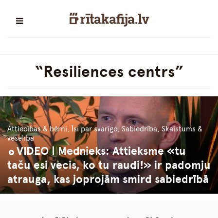
“Resiliences centrs”
Attiecības & bērni, Īsi par svarīgo, Sabiedrība, Skaistums &
veselība
VIDEO | Mednieks: Attieksme «tu
taču esi vecis, ko tu raudi!» ir padomju
atrauga, kas joprojām smird sabiedrībā