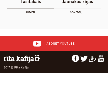
Lasītākais
Jaunākās ziņas
ŠODIEN
ŠONEDĒĻ
ABONĒT YOUTUBE
2017 © Rīta Kafija