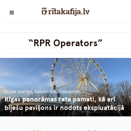
“RPR Operators”
Īsi par svarīgo, Sabiedrība, Vaļasprieki
Rīgas panorāmas rata pamati, kā arī
biļešu paviljons ir nodots ekspluatācijā