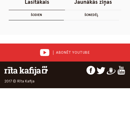
Lasītākais
Jaunākās ziņas
ŠODIEN
ŠONEDĒĻ
ABONĒT YOUTUBE
2017 © Rīta Kafija