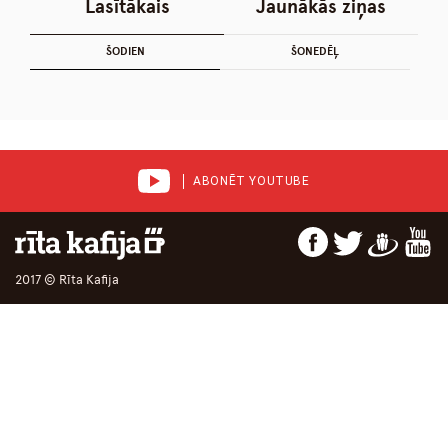
Lasītākais
Jaunākās ziņas
ŠODIEN
ŠONEDĒĻ
ABONĒT YOUTUBE
2017 © Rīta Kafija