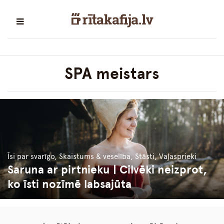
SPA meistars
Īsi par svarīgo, Skaistums & veselība, Stāsti, Vaļasprieki
Saruna ar pirtnieku | Cilvēki neizprot,
ko īsti nozīmē labsajūta