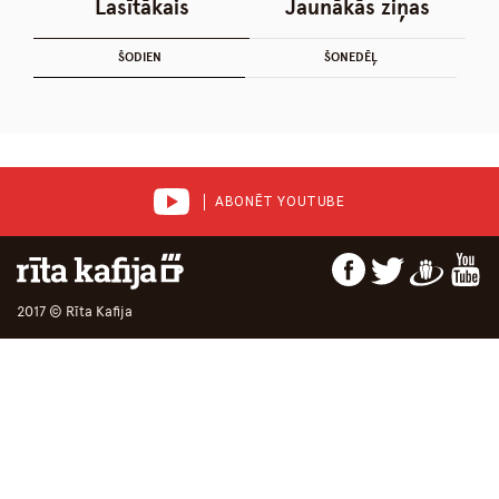
Lasītākais
Jaunākās ziņas
ŠODIEN
ŠONEDĒĻ
ABONĒT YOUTUBE
2017 © Rīta Kafija