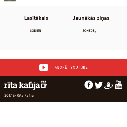
Lasītākais
Jaunākās ziņas
ŠODIEN
ŠONEDĒĻ
ABONĒT YOUTUBE
2017 © Rīta Kafija