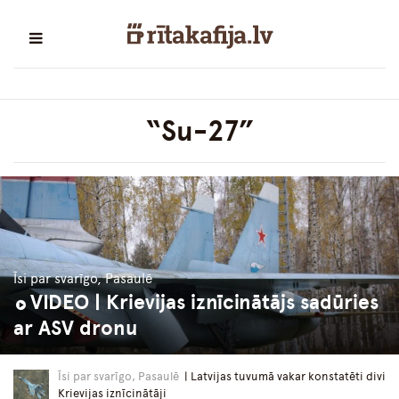
“Su-27”
Īsi par svarīgo, Pasaulē
VIDEO | Krievijas iznīcinātājs sadūries
ar ASV dronu
Īsi par svarīgo, Pasaulē
| Latvijas tuvumā vakar konstatēti divi
Krievijas iznīcinātāji