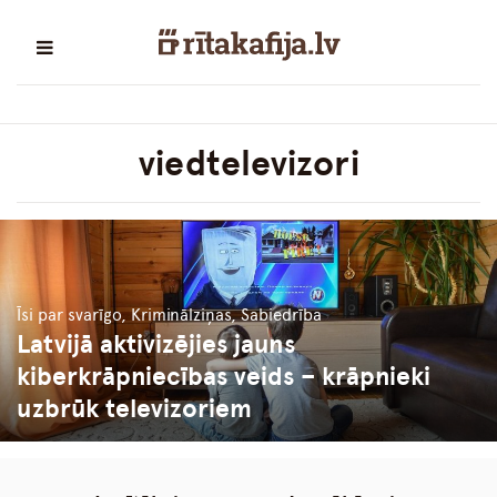
viedtelevizori
Īsi par svarīgo, Kriminālziņas, Sabiedrība
Latvijā aktivizējies jauns
kiberkrāpniecības veids – krāpnieki
uzbrūk televizoriem