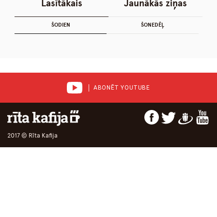
Lasītākais
Jaunākās ziņas
ŠODIEN
ŠONEDĒĻ
ABONĒT YOUTUBE
2017 © Rīta Kafija