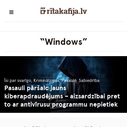
“Windows”
Īsi par svarīgo, Kriminālziņas, Pasaulē, Sabiedrība
Pasauli pāršalc jauns
kiberapdraudējums – aizsardzībai pret
to ar antivīrusu programmu nepietiek