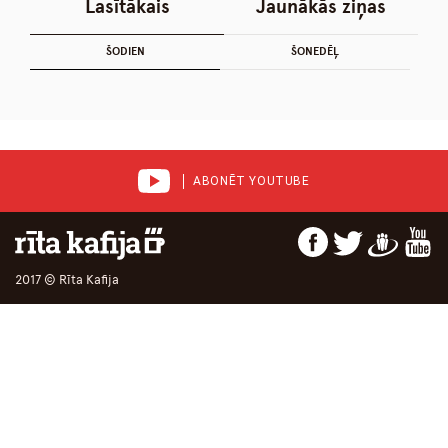
Lasītākais
Jaunākās ziņas
ŠODIEN
ŠONEDĒĻ
ABONĒT YOUTUBE
2017 © Rīta Kafija